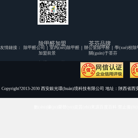
除甲醛加盟
荃芬品牌
|
|
|
友情鏈接：
除甲醛公司
室內(nèi)除甲醛
辦公室除甲醛
學(xué)校
加盟前景
關(guān)于荃芬
加盟優(yōu)勢
公司簡介
品牌實(shí)力
公司文化
加盟幫扶
榮譽(yù)資質(zhì)
Copyright?2013-2030 西安銀光環(huán)境科技有限公司 地址：陜西省西安
渠道支持
荃芬視頻
代理商風(fēng)采
人才招聘
數(shù)據(jù)榮譽(yù)資質(zhì)來源百度百科 禁止復(fù)
加盟流程
聯(lián)系我們