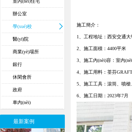
室內(nèi)住宅
辦公室
施工簡介：
學(xué)校
1、工程地址：
西安交通大學
醫(yī)院
2、施工面積：4400平
米
商業(yè)場所
3、施工內(nèi)容：室內(nè
銀行
4、施工用料：荃芬GRAFT
休閑會所
5、施工工具：滾筒、噴槍
政府
6、施工日期：2023年7月
車內(nèi)
最新案例