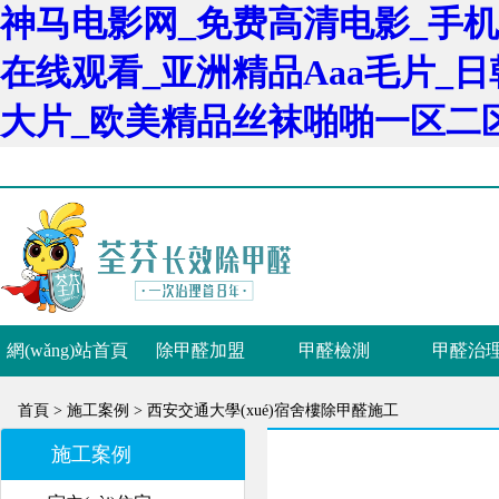
神马电影网_免费高清电影_手机
在线观看_亚洲精品Aaa毛片_
大片_欧美精品丝袜啪啪一区二
網(wǎng)站首頁
除甲醛加盟
甲醛檢測
甲醛治
首頁 >
施工案例 >
西安交通大學(xué)宿舍樓除甲醛施工
施工案例