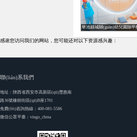
感谢您访问我们的网站，您可能还对以下资源感兴趣：
聯(lián)系我們
地址：陜西省西安市高新區(qū)灃惠南
路36號橡樹街區(qū)B座1701
免費(fèi)咨詢熱線：400-081-5586
微信公眾平臺：vingo_china