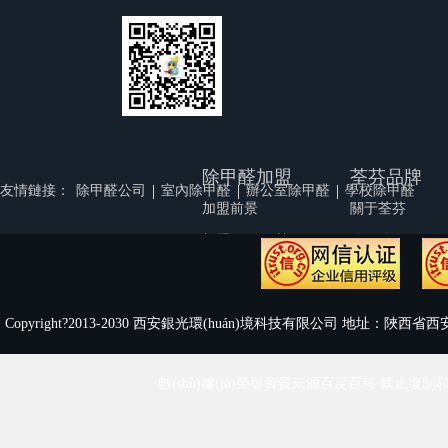
除甲醛加盟
荃芬品牌
|
|
|
友情鏈接：
除甲醛公司
室內除甲醛
辦公室除甲醛
學校除甲醛
加盟前景
關于荃芬
加盟優(yōu)勢
公司簡介
品牌實力
公司文化
加盟幫扶
榮譽資質
Copyright?2013-2030 西安銀光環(huán)境科技有限公司 地址：陜西省西安
渠道支持
荃芬視頻
代理商風采
人才招聘
數(shù)據(jù)榮譽資質來源百度百科 禁止復制和鏡像
加盟流程
聯(lián)系我們