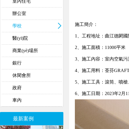
室內住宅
辦公室
施工簡介：
學校
1、工程地址：
曲江德閎國
醫(yī)院
2、施工面積：11000平
米
商業(yè)場所
3、施工內容：室內空氣污
銀行
4、施工用料：荃芬GR
休閑會所
5、施工工具：滾筒、噴槍
政府
6、施工日期：2023年2月1
車內
最新案例