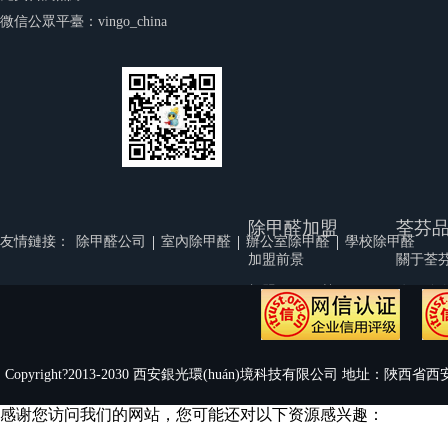
微信公眾平臺：vingo_china
除甲醛加盟
荃芬
|
|
|
友情鏈接：
除甲醛公司
室內除甲醛
辦公室除甲醛
學校除甲醛
加盟前景
關于荃
加盟優(yōu)勢
公司簡
品牌實力
公司文
加盟幫扶
榮譽資
Copyright?2013-2030 西安銀光環(huán)境科技有限公司 地址：陜西省西安
渠道支持
荃芬視
感谢您访问我们的网站，您可能还对以下资源感兴趣：
代理商風采
人才招
數(shù)據(jù)榮譽資質來源百度百科 禁止復制和