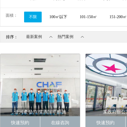
面積：
不限
100㎡以下
101-150㎡
151-200㎡
最新案例
熱門案例
排序：
涇河產發(fā)集團除甲醛施
某政府辦公
快速預約
在線咨詢
快速預約
案例：施工簡介： 涇河產發(fā)集
案例：施工簡介：