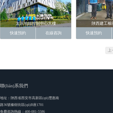
太原地鐵控制中心大樓
陜西建工榆
快速預約
在線咨詢
快速預約
案例：施工簡介： 太原地鐵控制
案例：施工簡介： 
中心大樓 b、施工面積：
高速渭南段發(fā
70000平米 政府
施工面積：12
上
聯(lián)系我們
地址：陜西省西安市高新區(qū)灃惠南
路36號橡樹街區(qū)B座1701
免費咨詢熱線：400-081-5586