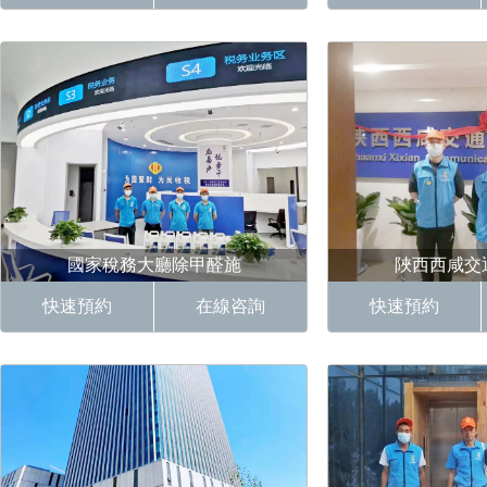
團 b、施工面積：
所 b、施工
18000平米 政府除甲醛 清f
政府除甲醛
國家稅務大廳除甲醛施
陜西西咸交
快速預約
在線咨詢
快速預約
案例：施工簡介： :國家稅務大廳
案例：施工簡介： 
政府除甲醛 、施工用料：荃
建設有限公司 政府除甲
f、施工日期
用料：