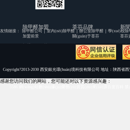
除甲醛加盟
荃芬品牌
新
|
|
|
友情鏈接：
除甲醛公司
室內(nèi)除甲醛
辦公室除甲醛
學(xué)校
加盟前景
關(guān)于荃芬
荃芬
加盟優(yōu)勢(shì)
公司簡(jiǎn)介
行業(y
品牌實(shí)力
公司文化
環(hu
加盟幫扶
榮譽(yù)資質(zhì)
加入
Copyright?2013-2030 西安銀光環(huán)境科技有限公司 地址：陜西省西安
渠道支持
荃芬視頻
感谢您访问我们的网站，您可能还对以下资源感兴趣：
代理商風(fēng)采
人才招聘
5586 網(wǎng)站數(shù)據(jù)榮譽(yù)資質(zhì)來(lái)源百度
加盟流程
聯(lián)系我們