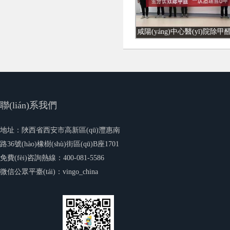
聯(lián)系我們
地址：陜西省西安市高新區(qū)灃惠南
路36號(hào)橡樹(shù)街區(qū)B座1701
免費(fèi)咨詢熱線：400-081-5586
微信公眾平臺(tái)：vingo_china