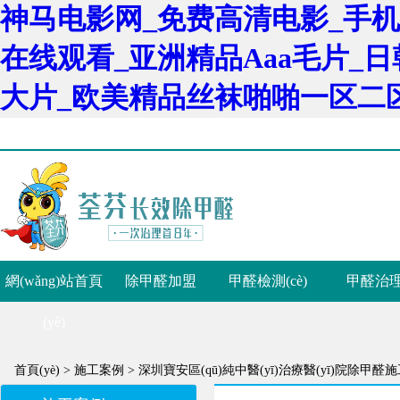
神马电影网_免费高清电影_手机
在线观看_亚洲精品Aaa毛片_
大片_欧美精品丝袜啪啪一区二
網(wǎng)站首頁
除甲醛加盟
甲醛檢測(cè)
甲醛治
(yè)
首頁(yè) >
施工案例 >
深圳寶安區(qū)純中醫(yī)治療醫(yī)院除甲醛