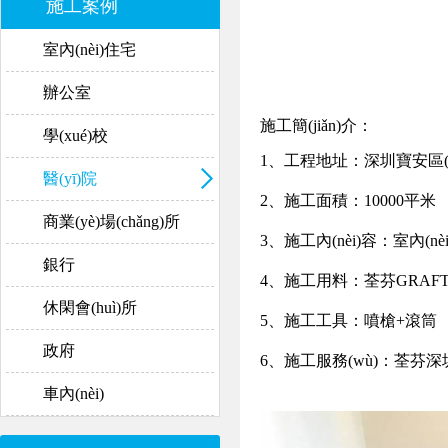
施工案例
室內(nèi)住宅
辦公室
施工簡(jiǎn)介：
學(xué)校
1、工程地址：深圳
寶安區(
醫(yī)院
2、施工面積：10000平米
商業(yè)場(chǎng)所
3、施工內(nèi)容：室內(
銀行
4、施工用料：荃芬G
休閑會(huì)所
5、施工工具：噴槍+滾筒
政府
6、施工服務(wù)：荃芬深
車內(nèi)