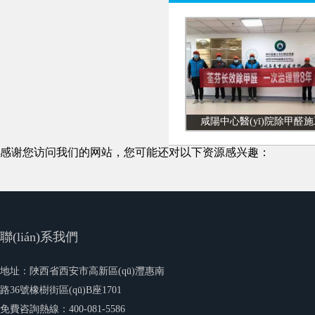
咸陽中心醫(yī)院除甲醛施
感谢您访问我们的网站，您可能还对以下资源感兴趣：
聯(lián)系我們
地址：陜西省西安市高新區(qū)灃惠南
路36號橡樹街區(qū)B座1701
免費咨詢熱線：400-081-5586