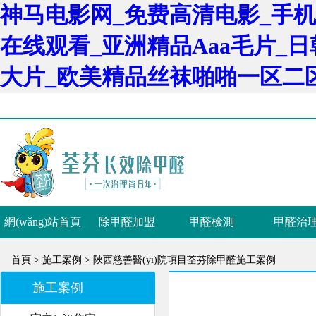
神马电影网_免费高清电影_手机
在线观看_亚洲精品Aaa毛片_
大片_欧美精品丝袜啪啪一区二
網(wǎng)站首頁
除甲醛加盟
甲醛檢測
甲醛治
首頁 >
施工案例 >
陜西慈善醫(yī)院項目荃芬除甲醛施工案例
施工案例