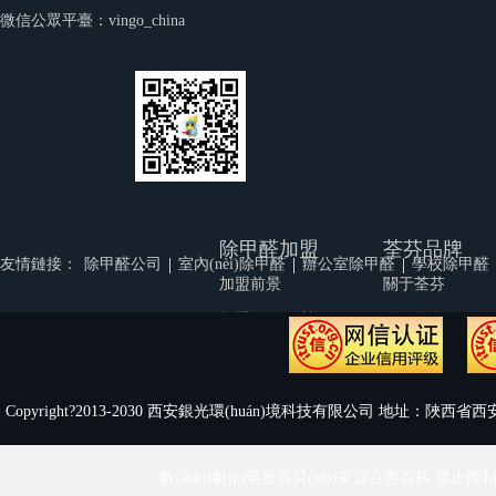
微信公眾平臺：vingo_china
除甲醛加盟
荃芬品牌
|
|
|
友情鏈接：
除甲醛公司
室內(nèi)除甲醛
辦公室除甲醛
學校除甲醛
加盟前景
關于荃芬
加盟優(yōu)勢
公司簡介
品牌實力
公司文化
加盟幫扶
榮譽資質(zhì)
Copyright?2013-2030 西安銀光環(huán)境科技有限公司 地址：陜西省西安
渠道支持
荃芬視頻
代理商風采
人才招聘
數(shù)據(jù)榮譽資質(zhì)來源百度百科 禁止復制和