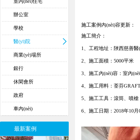
室內(nèi)住宅
辦公室
施工案例內(nèi)容更新：
學校
施工簡介：
醫(yī)院
1、工程地址：陜西慈善醫(
商業(yè)場所
2、施工面積：5000平米
銀行
3、施工內(nèi)容：室內
休閑會所
4、施工用料：荃芬GRAFTO
政府
5、施工工具：滾筒、噴槍
車內(nèi)
6、施工日期：2018年10
月
最新案例