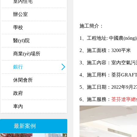
室內住宅
辦公室
施工簡介：
學校
1
、工程地址
: 中國農(nón
醫(yī)院
2、施工面積：3200平米
商業(yè)場所
3、施工內容：室內空氣污染物
銀行
4
、施工用料：荃芬
GRAF
休閑會所
5
、施工日期：
2022年9月2
政府
6、施工服務：
荃芬遼寧總
車內
最新案例