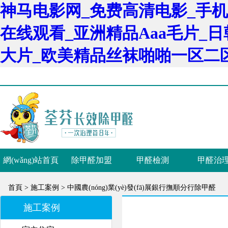
神马电影网_免费高清电影_手机
在线观看_亚洲精品Aaa毛片_
大片_欧美精品丝袜啪啪一区二
網(wǎng)站首頁
除甲醛加盟
甲醛檢測
甲醛治
首頁 >
施工案例 >
中國農(nóng)業(yè)發(fā)展銀行撫順分行除甲醛
施工案例