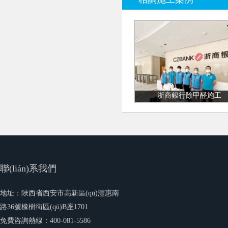
浙商銀行除甲醛施工
聯(lián)系我們
地址：陜西省西安市高新區(qū)灃惠南
路36號橡樹街區(qū)B座1701
免費咨詢熱線：400-081-5586