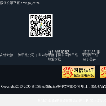
微信公眾平臺：vingo_china
除甲醛加盟
荃芬品牌
|
|
|
友情鏈接：
除甲醛公司
室內除甲醛
辦公室除甲醛
學校除甲醛
加盟前景
關于荃芬
加盟優(yōu)勢
公司簡介
品牌實力
公司文化
加盟幫扶
榮譽資質
Copyright?2013-2030 西安銀光環(huán)境科技有限公司 地址：陜西省西安
渠道支持
荃芬視頻
代理商風采
人才招聘
數(shù)據(jù)榮譽資質來源百度百科 禁止復制和鏡像
加盟流程
聯(lián)系我們